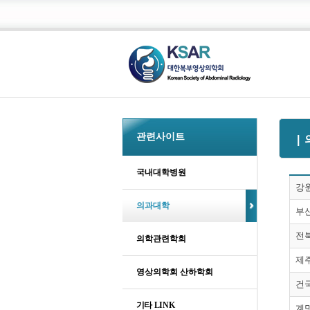
관련사이트
|
국내대학병원
강
의과대학
부
전
의학관련학회
제
영상의학회 산하학회
건
기타 LINK
계