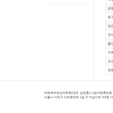
관
동
성
연
울
이
조
한
대한복부영상의학회(대표: 김정훈) 사업자등록번호: 121-82-7
서울시 서초구 서초중앙로 2길 21 더샵서초 103동 1103호